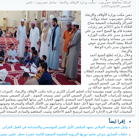
المكلا/ محافظة حضرموت / مكتب وزارة الاوقاف والاشاد - ساحل حضرموت / خاص
الخميس 08/مايو/2025م
دشن مكتب وزارة الأوقاف والإرشاد
ساحل حضرموت حملة نزولاته
للمراكز والمخيمات الصيفية صباح
الثلاثاء 6 مايو 2025م عبر زيارات
تفقدية قام بها الشيخ أحمد بن علي
السعدي مدير عام مكتب الوزارة
لعدد من مساجد وجوامع مدينة
المكلا بمعية الاستاذ صبري عوض
باحشوان مدير دائرة الوعظ
والإرشاد ..
وخلال زياراته إطلع الشيخ أحمد
السعدي على سير وأداء عمل
المراكز والمخيمات مستمعا من
القائمين عليها على أبرز البرامج
والأنشطة والمحتوى المقدم للطلاب
و الطالبات من مناهج ودروس دينية
هادفة . حيث شملت النزولات
الميدانية كل من: المخيم الصيفي
القرآني بمسجد جامع عبدالله بن
مسعود والذي تقيمه مؤسسة لبنات لتعليم القرآن الكريم برعاية مكتب الأوقاف والإرشاد ،الدورات الترب
الروضة للدراسات الإسلامية ، المركز الصيفي الثامن عشر بمسجد التقوى ، المركز الصيفي بمسجد 
بمسجد المنورة . بدوره أشاد الشيخ أحمد السعدي بالجهود الجبارة التي يبذلها القائمون ومعلمو الم
المقاصد والأهداف المرجوة منها لأجل حفظ الشباب وحمايتهم من الأفكار الضآلة والمنحرفة وصونه
والدخيلة على مجتمعنا والتزود بالتحصيل العلمي الممتاز في كل المجالات والتخصصات الدينية والدنيوي
المخيمات أثناء فترة الإجازة الدراسية لترسيخ القيم الأخلاقية وتثبيت المفاهيم والمبادئ السمحة التي 
إقرا ايضاً
وكيل حضرموت الجيلاني يشهد الملتقى الأول للتميز المؤسسي والاستدامة في العمل القرآني
حلقات الصدّيق بدوعن تختتم دورتها التربوية التعليمية الصيفية الثامنة عشرة بحفل علمي متميز وتكرّم 